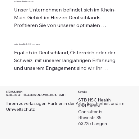
Im Herzen Deutschlands ...
auf Vertrauen, Kompetenz und Beständigkeit 
Unser Unternehmen befindet sich im Rhein-
basiert.
Main-Gebiet im Herzen Deutschlands. 
Profitieren Sie von unserer optimalen 
Erreichbarkeit und unserer tiefen 
Verwurzelung in einer der dynamischsten 
... aber überall in D-A-CH zu Hause
Regionen Europas.
Egal ob in Deutschland, Österreich oder der 
Schweiz, mit unserer langjährigen Erfahrung 
und unserem Engagement sind wir Ihr 
verlässlicher Partner in der gesamten 
deutschsprachigen Region.
STB PAUL HAHN
Kontakt
GESELLSCHAFT FÜR ARBEITS- UND UMWELTSCHUTZ MBH
STB HSC Health
Ihrem zuverlässigen Partner in der Arbeitssicherheit und im
and Safety
Umweltschutz
Consultants
Rheinstr. 35
63225 Langen