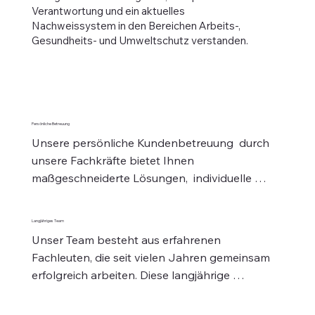
Verantwortung und ein aktuelles
Nachweissystem in den Bereichen Arbeits-,
Gesundheits- und Umweltschutz verstanden.
Persönliche Betreuung
Unsere persönliche Kundenbetreuung  durch 
unsere Fachkräfte bietet Ihnen 
maßgeschneiderte Lösungen,  individuelle 
Beratung und Unterstützung, die genau auf 
Ihre Bedürfnisse abgestimmt ist.
Langjähriges Team
Unser Team besteht aus erfahrenen 
Fachleuten, die seit vielen Jahren gemeinsam 
erfolgreich arbeiten. Diese langjährige 
Zusammenarbeit ermöglicht es uns, Ihnen 
eine fachkompetente Beratung  zu bieten, der 